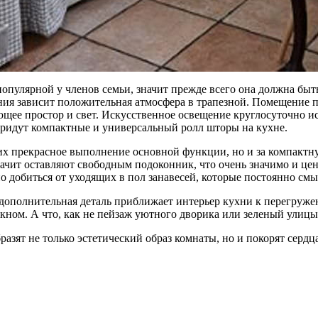
популярной у членов семьи, значит прежде всего она должна бы
ения зависит положительная атмосфера в трапезной. Помещение 
ающее простор и свет. Искусственное освещение круглосуточно 
 придут компактные и универсальный ролл шторы на кухне.
их прекрасное выполнение основной функции, но и за компакт
значит оставляют свободным подоконник, что очень значимо и ц
но добиться от уходящих в пол занавесей, которые постоянно с
 дополнительная деталь приближает интерьер кухни к перегруж
кном. А что, как не пейзаж уютного дворика или зеленый улицы
азят не только эстетический образ комнаты, но и покорят сердц