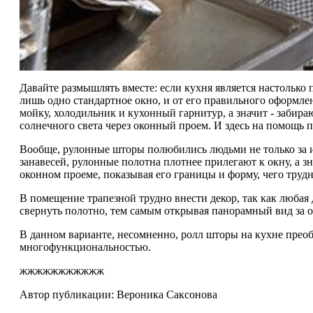
Давайте размышлять вместе: если кухня является настолько 
лишь одно стандартное окно, и от его правильного оформл
мойку, холодильник и кухонный гарнитур, а значит - забир
солнечного света через оконный проем. И здесь на помощь
Вообще, рулонные шторы полюбились людьми не только за 
занавесей, рулонные полотна плотнее прилегают к окну, а 
оконном проеме, показывая его границы и форму, чего труд
В помещение трапезной трудно внести декор, так как любая
свернуть полотно, тем самым открывая панорамный вид за о
В данном варианте, несомненно, ролл шторы на кухне преобр
многофункциональностью.
жжжжжжжжжжж
Автор публикации: Вероника Саксонова