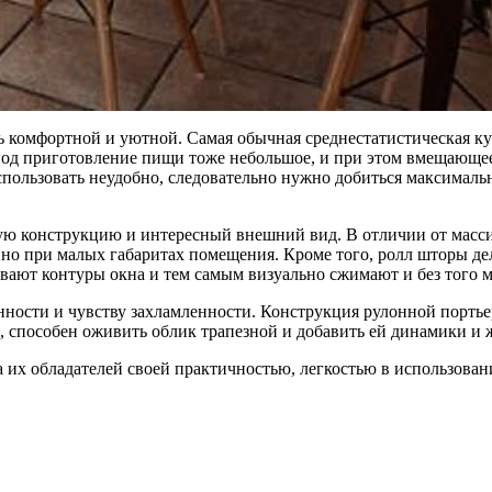
ть комфортной и уютной. Самая обычная среднестатистическая ку
под приготовление пищи тоже небольшое, и при этом вмещающее 
использовать неудобно, следовательно нужно добиться максималь
ную конструкцию и интересный внешний вид. В отличии от мас
енно при малых габаритах помещения. Кроме того, ролл шторы д
мывают контуры окна и тем самым визуально сжимают и без того
енности и чувству захламленности. Конструкция рулонной порть
, способен оживить облик трапезной и добавить ей динамики и 
а их обладателей своей практичностью, легкостью в использован