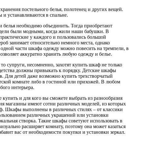
хранения постельного белья, полотенец и других вещей.
 и устанавливаются в спальне.
и белья необходимо объединить. Тогда приобретают
одели были модными, когда жили наши бабушки. В
практические у каждого и пользовались большой
роб занимает относительно немного места, однако
 одной части шкафа одежду можно повесить на тремпели, в
позволяет аккуратно хранить любую одежду и белье.
 то супруги, несомненно, захотят купить шкаф не только
с детства должны привыкать к порядку. Детские шкафы
в. Для детей даже возможно купить трехстворчатый
етской комнате либо в гостиной или прихожей. В любом
бого интерьера.
е купить и для кого вы сможете выбрать из разнообразия
ня магазины имеют сотни различных моделей, из которых
ф. Шкафы выполнены в различных стилях – от классики
спользованием различных украшений или установки
ркальная створка. Такие шкафы советуют использовать в
визуально расширяет комнату, поэтому она может казаться
збавит вас от необходимости покупки и установки зеркал.