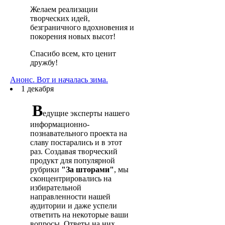
Желаем реализации
творческих идей,
безграничного вдохновения и
покорения новых высот!
Спасибо всем, кто ценит
дружбу!
Анонс. Вот и началась зима.
1 декабря
В
едущие эксперты нашего
информационно-
познавательного проекта на
славу постарались и в этот
раз. Создавая творческий
продукт для популярной
рубрики
"За шторами"
, мы
сконцентрировались на
избирательной
направленности нашей
аудитории и даже успели
ответить на некоторые ваши
вопросы. Ответы на них