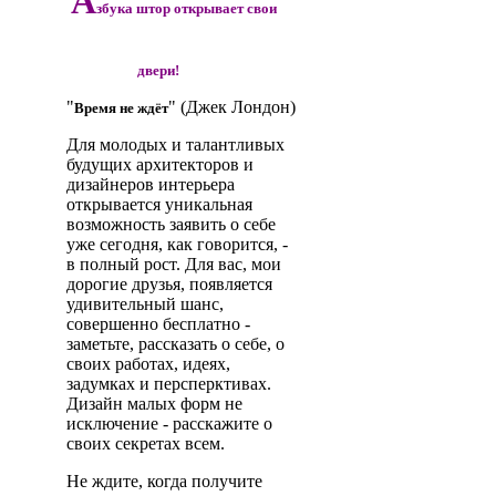
А
збука штор открывает свои
двери!
"
" (Джек Лондон)
Время не ждёт
Для молодых и талантливых
будущих архитекторов и
дизайнеров интерьера
открывается уникальная
возможность заявить о себе
уже сегодня, как говорится, -
в полный рост. Для вас, мои
дорогие друзья, появляется
удивительный шанс,
совершенно бесплатно -
заметьте, рассказать о себе, о
своих работах, идеях,
задумках и персперктивах.
Дизайн малых форм не
исключение - расскажите о
своих секретах всем.
Не ждите, когда получите