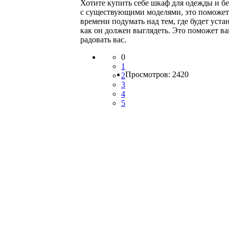
Хотите купить себе шкаф для одежды и бе
с существующими моделями, это поможет 
времени подумать над тем, где будет уст
как он должен выглядеть. Это поможет в
радовать вас.
0
1
Просмотров: 2420
2
3
4
5