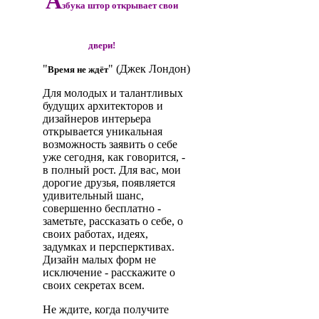
А
збука штор открывает свои
двери!
"
" (Джек Лондон)
Время не ждёт
Для молодых и талантливых
будущих архитекторов и
дизайнеров интерьера
открывается уникальная
возможность заявить о себе
уже сегодня, как говорится, -
в полный рост. Для вас, мои
дорогие друзья, появляется
удивительный шанс,
совершенно бесплатно -
заметьте, рассказать о себе, о
своих работах, идеях,
задумках и персперктивах.
Дизайн малых форм не
исключение - расскажите о
своих секретах всем.
Не ждите, когда получите