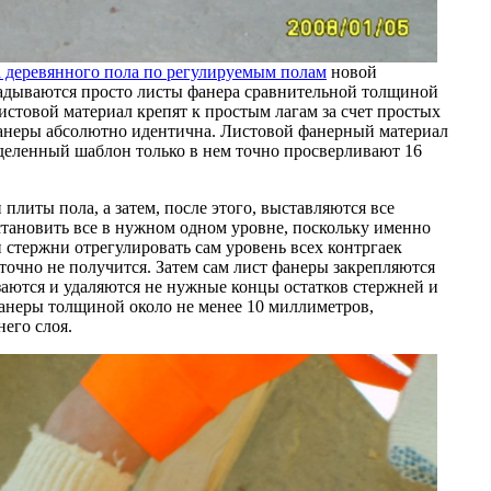
а деревянного пола по регулируемым полам
новой
ладываются просто листы фанера сравнительной толщиной
истовой материал крепят к простым лагам за счет простых
фанеры абсолютно идентична. Листовой фанерный материал
деленный шаблон только в нем точно просверливают 16
плиты пола, а затем, после этого, выставляются все
становить все в нужном одном уровне, поскольку именно
 стержни отрегулировать сам уровень всех контргаек
 точно не получится. Затем сам лист фанеры закрепляются
заются и удаляются не нужные концы остатков стержней и
фанеры толщиной около не менее 10 миллиметров,
его слоя.