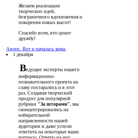
Желаем реализации
творческих идей,
безграничного вдохновения и
покорения новых высот!
Спасибо всем, кто ценит
дружбу!
Анонс. Вот и началась зима.
1 декабря
В
едущие эксперты нашего
информационно-
познавательного проекта на
славу постарались и в этот
раз. Создавая творческий
продукт для популярной
рубрики
"За шторами"
, мы
сконцентрировались на
избирательной
направленности нашей
аудитории и даже успели
ответить на некоторые ваши
вопросы. Ответы на них