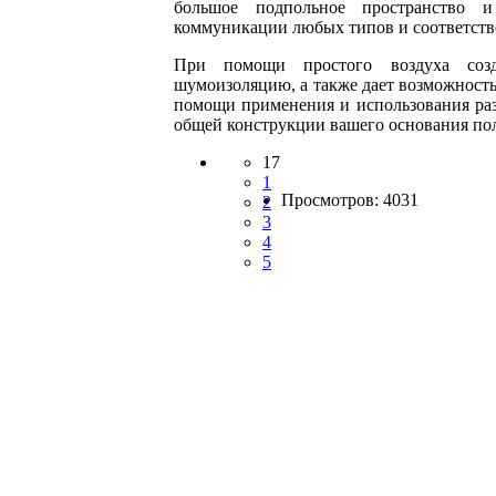
большое подпольное пространство и
коммуникации любых типов и соответств
При помощи простого воздуха соз
шумоизоляцию, а также дает возможность
помощи применения и использования ра
общей конструкции вашего основания по
17
1
Просмотров: 4031
2
3
4
5